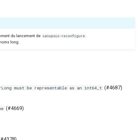
moment du lancement de
.
canopsis-reconfigure
moins long.
(#4687)
rLong must be representable as an int64_t
(#4669)
ne
 (#4378)