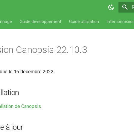
I
annage
Guide developpement
Guide utilisation
Interconnexio
sion Canopsis 22.10.3
blié le 16 décembre 2022.
llation
allation de Canopsis
.
e à jour