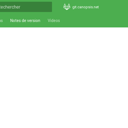
git.canopsis.net
nitialisation de la recherche
ns
Notes de version
Videos