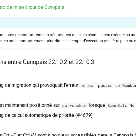
rd de mise à jour de Canopsis
.
structures de comportements périodiques dans les alarmes sera exécuté au 
rmes sous comportement périodique, le temps d'exécution peut être plus ou 
ns entre Canopsis 22.10.2 et 22.10.3
ug de migration qui provoquait l'erreur
number passed to Numbe
st maintenant positionné sur
lorsque
set-cookie
SameSite=No
ug de calcul automatique de priorité (#4679)
 Crtl+C et Ctrl+V sont à nouveau accessibles depuis Canopsis