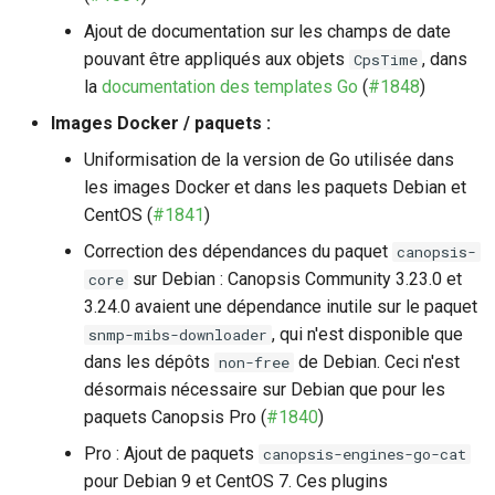
`nokiansp2canopsis`
Ajout de documentation sur les champs de date
c
Moteur `engine-axe`
pouvant être appliqués aux objets
, dans
CpsTime
(Community)
h
la
documentation des templates Go
(
#1848
)
e
Images Docker / paquets :
Sommaire et présentation
des moteurs Canopsis
Uniformisation de la version de Go utilisée dans
les images Docker et dans les paquets Debian et
CentOS (
#1841
)
Correction des dépendances du paquet
canopsis-
sur Debian : Canopsis Community 3.23.0 et
core
3.24.0 avaient une dépendance inutile sur le paquet
, qui n'est disponible que
snmp-mibs-downloader
dans les dépôts
de Debian. Ceci n'est
non-free
désormais nécessaire sur Debian que pour les
paquets Canopsis Pro (
#1840
)
Pro : Ajout de paquets
canopsis-engines-go-cat
pour Debian 9 et CentOS 7. Ces plugins