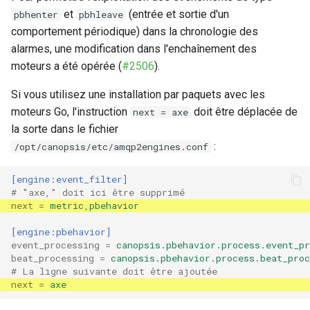
`nokiansp2canopsis`
et
(entrée et sortie d'un
pbhenter
pbhleave
c
Moteur `engine-axe`
comportement périodique) dans la chronologie des
(Community)
alarmes, une modification dans l'enchaînement des
h
moteurs a été opérée (
#2506
).
e
Sommaire et présentation
Si vous utilisez une installation par paquets avec les
des moteurs Canopsis
moteurs Go, l'instruction
doit être déplacée de
next = axe
la sorte dans le fichier
:
/opt/canopsis/etc/amqp2engines.conf
[engine:event_filter]
# "axe," doit ici être supprimé
next
=
metric,pbehavior
[engine:pbehavior]
event_processing
=
canopsis.pbehavior.process.event_pr
beat_processing
=
canopsis.pbehavior.process.beat_proc
# La ligne suivante doit être ajoutée
next
=
axe