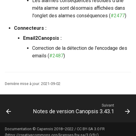
Les alarmes conséquences résolues d'une
méta alarme sont désormais affichées dans
l'onglet des alarmes conséquences (
#2477
)
Connecteurs :
Email2Canopsis :
Correction de la détection de l'encodage des
emails (
#2487
)
Dernière mise à jour:
2021-09-02
Suivant
Notes de version Canopsis 3.43.1
Documentation © Capensis 2018–2022 / CC BY-SA 3.0 FR
(https://creativecommons.org/licenses/by-sa/3.0/fr/)