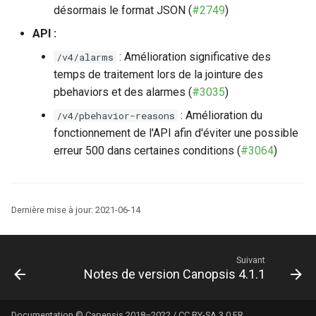
désormais le format JSON (
#2749
)
API :
: Amélioration significative des
/v4/alarms
temps de traitement lors de la jointure des
pbehaviors et des alarmes (
#3035
)
: Amélioration du
/v4/pbehavior-reasons
fonctionnement de l'API afin d'éviter une possible
erreur 500 dans certaines conditions (
#3064
)
Dernière mise à jour:
2021-06-14
Suivant
Notes de version Canopsis 4.1.1
Documentation © Capensis 2018–2022 / CC BY-SA 3.0 FR