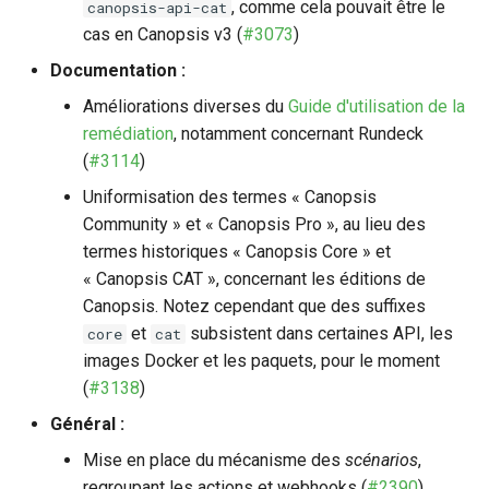
, comme cela pouvait être le
canopsis-api-cat
`nokiansp2canopsis`
cas en Canopsis v3 (
#3073
)
c
Moteur `engine-axe`
Documentation :
(Community)
h
Améliorations diverses du
Guide d'utilisation de la
e
Sommaire et présentation
remédiation
, notamment concernant Rundeck
des moteurs Canopsis
(
#3114
)
Uniformisation des termes « Canopsis
Community » et « Canopsis Pro », au lieu des
termes historiques « Canopsis Core » et
« Canopsis CAT », concernant les éditions de
Canopsis. Notez cependant que des suffixes
et
subsistent dans certaines API, les
core
cat
images Docker et les paquets, pour le moment
(
#3138
)
Général :
Mise en place du mécanisme des
scénarios
,
regroupant les actions et webhooks (
#2390
)