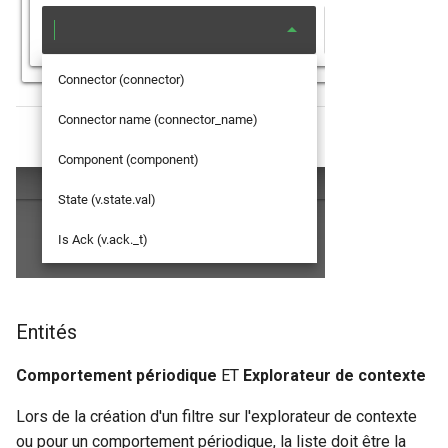
Notes de version Canopsis
4.3.5
Notes de version Canopsis
4.3.4
Notes de version Canopsis
4.3.3
Notes de version Canopsis
4.3.2
Notes de version Canopsis
4.3.1
Entités
Notes de version Canopsis
Comportement périodique
ET
Explorateur de contexte
4.3.0
Lors de la création d'un filtre sur l'explorateur de contexte
Notes de version Canopsis
ou pour un comportement périodique, la liste doit être la