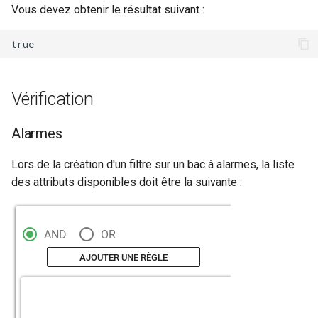
Notes de version Canopsis
Vous devez obtenir le résultat suivant :
4.5.0
Notes de version Canopsis
4.4.1
Vérification
Notes de version Canopsis
4.4.0
Alarmes
Notes de version Canopsis
Lors de la création d'un filtre sur un bac à alarmes, la liste
4.3.8
des attributs disponibles doit être la suivante :
Notes de version Canopsis
4.3.7
Notes de version Canopsis
4.3.6