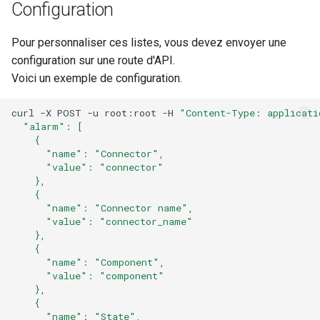
Configuration
Notes de version Canopsis
4.5.12
Pour personnaliser ces listes, vous devez envoyer une
configuration sur une route d'API.
Notes de version Canopsis
Voici un exemple de configuration.
4.5.11
curl -X POST -u root:root -H 
"Content-Type: applicati
  "alarm": [
Notes de version Canopsis
    {
4.5.10
      "name": "Connector",
      "value": "connector"
Notes de version Canopsis
    },
    {
4.5.9
      "name": "Connector name",
      "value": "connector_name"
Notes de version Canopsis
    },
    {
4.5.8
      "name": "Component",
      "value": "component"
Notes de version Canopsis
    },
4.5.7
    {
      "name": "State",