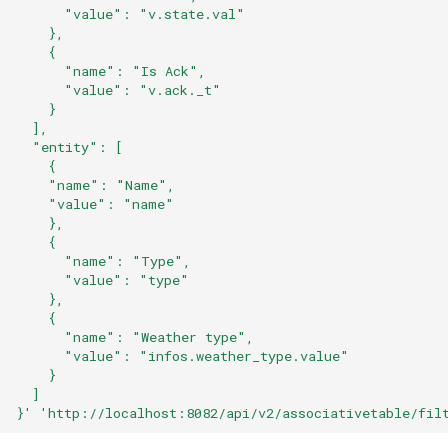
      "value": "v.state.val"
Notes de version Canopsis
    },
4.5.6
    {
      "name": "Is Ack",
      "value": "v.ack._t"
Notes de version Canopsis
    }
4.5.5
  ],
  "entity": [
    {
Notes de version Canopsis
    "name": "Name",
4.5.4
    "value": "name"
    },
Notes de version Canopsis
    {
      "name": "Type",
4.5.3
      "value": "type"
    },
Notes de version Canopsis
    {
      "name": "Weather type",
4.5.2
      "value": "infos.weather_type.value"
    }
Notes de version Canopsis
  ]
4.5.1
}'
'http://localhost:8082/api/v2/associativetable/fil