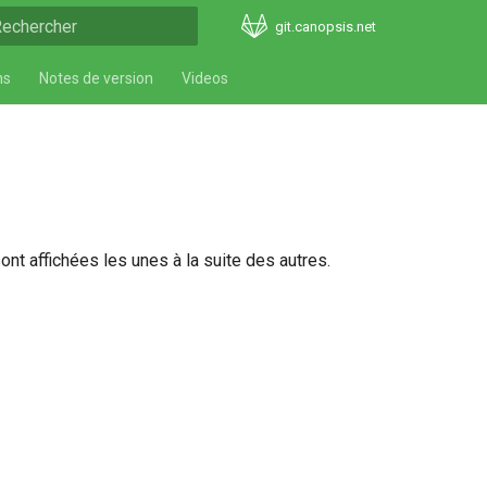
git.canopsis.net
nitialisation de la recherche
ns
Notes de version
Videos
t affichées les unes à la suite des autres.