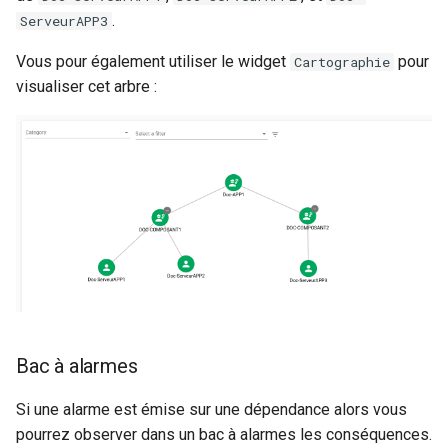
Notes de version Canopsis
.
ServeurAPP3
3.20.0
Vous pour également utiliser le widget
pour
Cartographie
Notes de version Canopsis
visualiser cet arbre :
3.19.0
Notes de version Canopsis
3.18.1
Notes de version Canopsis
3.18.0
Notes de version Canopsis
3.17.0
Bac à alarmes
Notes de version Canopsis
3.16.0
Si une alarme est émise sur une dépendance alors vous
pourrez observer dans un bac à alarmes les conséquences.
Notes de version Canopsis