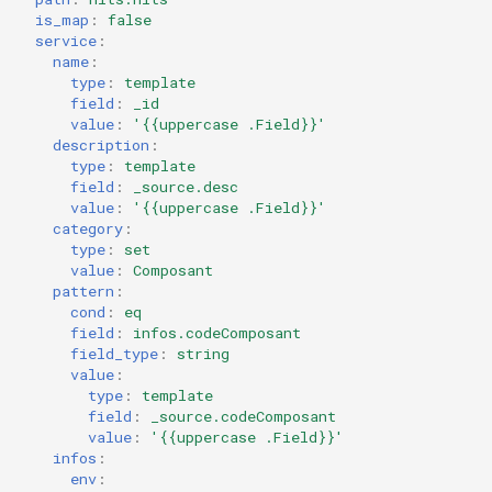
4.2.0
is_map
:
false
service
:
name
:
Notes de version Canopsis
type
:
template
4.1.1
field
:
_id
value
:
'{{uppercase
.Field}}'
description
:
Notes de version Canopsis
type
:
template
4.1.0
field
:
_source.desc
value
:
'{{uppercase
.Field}}'
category
:
Notes de version Canopsis
type
:
set
4.0.3
value
:
Composant
pattern
:
cond
:
eq
Notes de version Canopsis
field
:
infos.codeComposant
4.0.2
field_type
:
string
value
:
Notes de version Canopsis
type
:
template
field
:
_source.codeComposant
4.0.1
value
:
'{{uppercase
.Field}}'
infos
:
Notes de version Canopsis
env
: