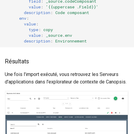
field
:
_source.codeComposant
Notes de version Canopsis
value
:
'{{uppercase
.Field}}'
4.5.0
description
:
Code composant
env
:
value
:
Notes de version Canopsis
type
:
copy
4.4.1
value
:
_source.env
description
:
Environnement
Notes de version Canopsis
4.4.0
Résultats
Notes de version Canopsis
Une fois l'import exécuté, vous retrouvez les Serveurs
4.3.8
d'applications dans l'explorateur de contexte de Canopsis.
Notes de version Canopsis
4.3.7
Notes de version Canopsis
4.3.6