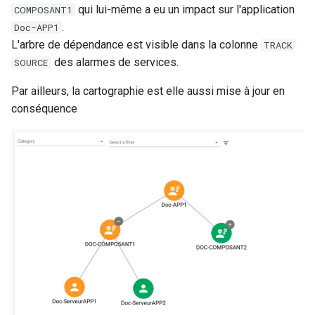
3.11.0
qui lui-même a eu un impact sur l'application
COMPOSANT1
.
Doc-APP1
Notes de version Canopsis
L'arbre de dépendance est visible dans la colonne
TRACK
3.10.0
des alarmes de services.
SOURCE
Par ailleurs, la cartographie est elle aussi mise à jour en
Notes de version Canopsis
conséquence
3.9.0
Notes de version Canopsis
3.8.0
Notes de version Canopsis
3.7.0
Notes de version Canopsis
3.6.0
Notes de version Canopsis
3.5.0