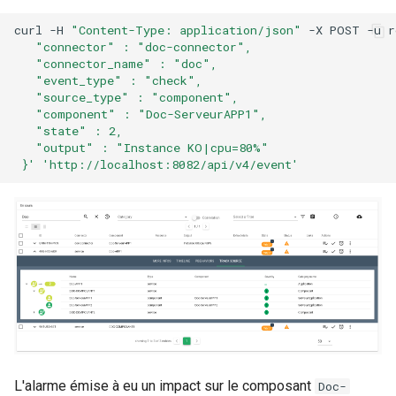
3.15.0
curl -H 
"Content-Type: application/json"
 -X POST -u r
   "connector" : "doc-connector",
Notes de version Canopsis
   "connector_name" : "doc",
   "event_type" : "check",
3.14.0
   "source_type" : "component",
   "component" : "Doc-ServeurAPP1",
Notes de version Canopsis
   "state" : 2,
3.13.2
   "output" : "Instance KO|cpu=80%"
 }'
'http://localhost:8082/api/v4/event'
Notes de version Canopsis
3.13.1
Notes de version Canopsis
3.13.0
Notes de version Canopsis
3.12.0
Notes de version Canopsis
L'alarme émise à eu un impact sur le composant
Doc-