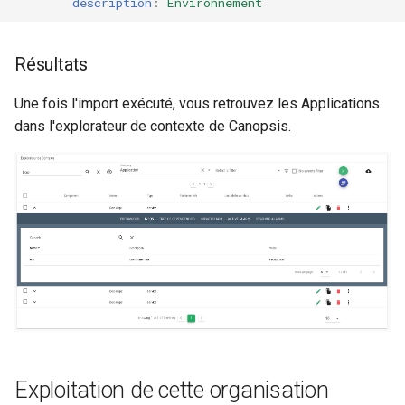
description
:
Environnement
Notes de version Canopsis
3.32.0
Résultats
Notes de version Canopsis
Une fois l'import exécuté, vous retrouvez les Applications
3.31.0
dans l'explorateur de contexte de Canopsis.
Notes de version Canopsis
3.30.0
Notes de version Canopsis
3.29.0
Notes de version Canopsis
3.28.0
Notes de version Canopsis
3.27.0
Exploitation de cette organisation