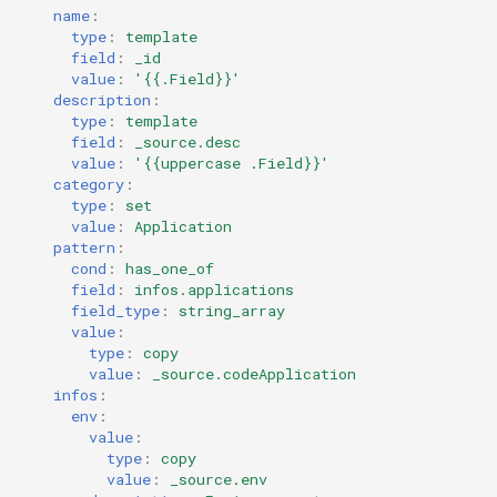
name
:
type
:
template
Notes de version Canopsis
field
:
_id
3.38.0
value
:
'{{.Field}}'
description
:
Notes de version Canopsis
type
:
template
field
:
_source.desc
3.37.0
value
:
'{{uppercase
.Field}}'
category
:
Notes de version Canopsis
type
:
set
value
:
Application
3.36.0
pattern
:
cond
:
has_one_of
Notes de version Canopsis
field
:
infos.applications
3.35.0
field_type
:
string_array
value
:
type
:
copy
Notes de version Canopsis
value
:
_source.codeApplication
3.34.0
infos
:
env
:
value
:
Notes de version Canopsis
type
:
copy
3.33.0
value
:
_source.env