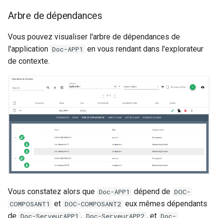
Notes de version Canopsis
Arbre de dépendances
3.26.0
Vous pouvez visualiser l'arbre de dépendances de
Notes de version Canopsis
l'application
en vous rendant dans l'explorateur
Doc-APP1
3.25.0
de contexte.
Notes de version Canopsis
3.24.0
Notes de version Canopsis
3.23.0
Notes de version Canopsis
3.22.0
Notes de version Canopsis
Vous constatez alors que
dépend de
Doc-APP1
DOC-
3.21.0
et
eux mêmes dépendants
COMPOSANT1
DOC-COMPOSANT2
de
,
, et
Doc-ServeurAPP1
Doc-ServeurAPP2
Doc-