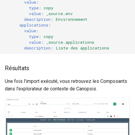
4.0.0
value
:
type
:
copy
value
:
_source.env
Notes de version Canopsis
description
:
Environnement
3.48.0
applications
:
value
:
type
:
copy
Notes de version Canopsis
value
:
_source.applications
3.47.0
description
:
Liste des applications
Notes de version Canopsis
Résultats
3.46.0
Une fois l'import exécuté, vous retrouvez les Composants
Notes de version Canopsis
dans l'explorateur de contexte de Canopsis.
3.45.0
Notes de version Canopsis
3.44.1
Notes de version Canopsis
3.44.0