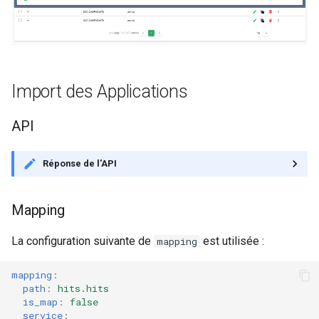
Notes de version Canopsis
3.43.1
Notes de version Canopsis
Import des Applications
3.42.0
API
Notes de version Canopsis
3.41.0
Réponse de l'API
Notes de version Canopsis
3.40.0
Mapping
Notes de version Canopsis
La configuration suivante de
est utilisée :
mapping
3.39.1
mapping
:
path
:
hits.hits
Notes de version Canopsis
is_map
:
false
3.39.0
service
: