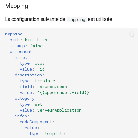
Mapping
Notes de version Canopsis
4.5.6
La configuration suivante de
est utilisée :
mapping
Notes de version Canopsis
mapping
:
4.5.5
path
:
hits.hits
is_map
:
false
component
:
Notes de version Canopsis
name
:
4.5.4
type
:
copy
value
:
_id
Notes de version Canopsis
description
:
type
:
template
4.5.3
field
:
_source.desc
value
:
'{{uppercase
.Field}}'
Notes de version Canopsis
category
:
4.5.2
type
:
set
value
:
ServeurApplication
infos
:
Notes de version Canopsis
codeComposant
:
4.5.1
value
:
type
:
template