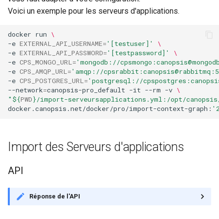
Voici un exemple pour les serveurs d'applications.
Notes de version Canopsis
4.5.12
docker run 
\
-e 
EXTERNAL_API_USERNAME
=
'[testuser]'
\
Notes de version Canopsis
-e 
EXTERNAL_API_PASSWORD
=
'[testpassword]'
\
-e 
CPS_MONGO_URL
=
'mongodb://cpsmongo:canopsis@mongod
4.5.11
-e 
CPS_AMQP_URL
=
'amqp://cpsrabbit:canopsis@rabbitmq:5
-e 
CPS_POSTGRES_URL
=
'postgresql://cpspostgres:canopsi
Notes de version Canopsis
--network
=
canopsis-pro_default -it --rm -v 
\
4.5.10
"
${
PWD
}
/import-serveursapplications.yml:/opt/canopsis
docker.canopsis.net/docker/pro/import-context-graph:
'
Notes de version Canopsis
4.5.9
Import des Serveurs d'applications
Notes de version Canopsis
API
4.5.8
Notes de version Canopsis
Réponse de l'API
4.5.7