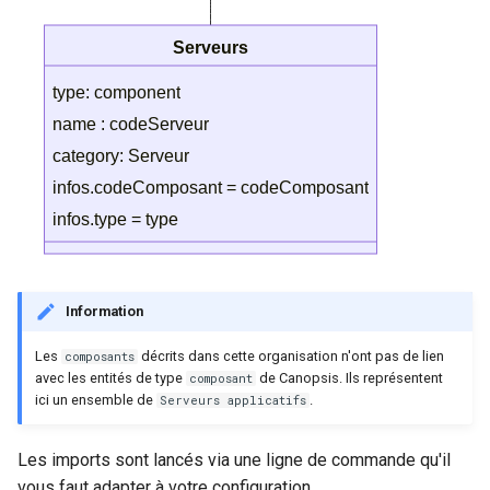
`nokiansp2canopsis`
c
Notes de version Canopsis
Moteur `engine-axe`
Serveurs
4.6.3
(Community)
h
type: component
e
name : codeServeur
Notes de version Canopsis
Sommaire et présentation
4.6.2
des moteurs Canopsis
category: Serveur
infos.codeComposant = codeComposant
Notes de version Canopsis
infos.type = type
4.6.1
Notes de version Canopsis
4.6.0
Information
Les
décrits dans cette organisation n'ont pas de lien
composants
Notes de version Canopsis
avec les entités de type
de Canopsis. Ils représentent
composant
4.5.14
ici un ensemble de
.
Serveurs applicatifs
Notes de version Canopsis
Les imports sont lancés via une ligne de commande qu'il
4.5.13
vous faut adapter à votre configuration.