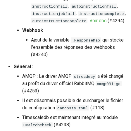
,
,
instructionfail
autoinstructionfail
,
,
instructionjobfail
instructioncomplete
.
Voir doc
(#4294)
autoinstructioncomplete
Webhook
Ajout de la variable
qui stocke
.ResponseMap
l'ensemble des réponses des webhooks
(#4340)
Général :
AMQP : Le driver AMQP
a été changé
streadway
au profit du driver officiel RabbitMQ
amqp091-go
(#4253)
Il est désormais possible de surcharger le fichier
de configuration
(#118)
canopsis.toml
Timescaledb est maintenant intégré au module
(#4238)
Healtchcheck