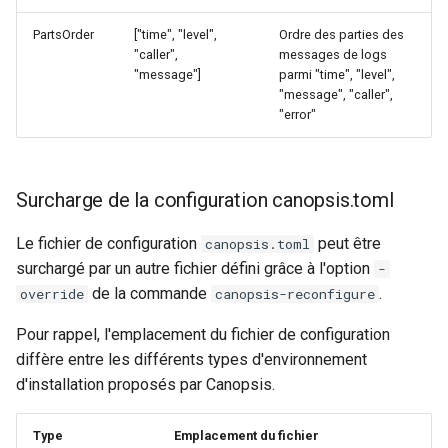
PartsOrder
["time", "level",
Ordre des parties des
"caller",
messages de logs
"message"]
parmi "time", "level",
"message", "caller",
"error"
Surcharge de la configuration canopsis.toml
Le fichier de configuration
peut être
canopsis.toml
surchargé par un autre fichier défini grâce à l'option
-
de la commande
.
override
canopsis-reconfigure
Pour rappel, l'emplacement du fichier de configuration
diffère entre les différents types d'environnement
d'installation proposés par Canopsis.
Type
Emplacement du fichier