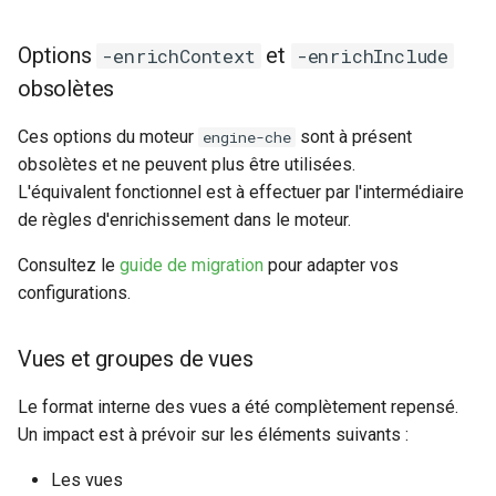
`nokiansp2canopsis`
c
Moteur `engine-axe`
Options
et
-enrichContext
-enrichInclude
(Community)
h
obsolètes
e
Sommaire et présentation
Ces options du moteur
sont à présent
engine-che
des moteurs Canopsis
obsolètes et ne peuvent plus être utilisées.
L'équivalent fonctionnel est à effectuer par l'intermédiaire
de règles d'enrichissement dans le moteur.
Consultez le
guide de migration
pour adapter vos
configurations.
Vues et groupes de vues
Le format interne des vues a été complètement repensé.
Un impact est à prévoir sur les éléments suivants :
Les vues