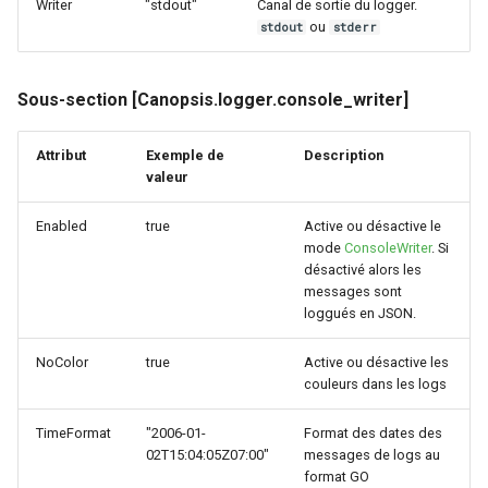
Writer
"stdout"
Canal de sortie du logger.
ou
stdout
stderr
Sous-section [Canopsis.logger.console_writer]
Attribut
Exemple de
Description
valeur
Enabled
true
Active ou désactive le
mode
ConsoleWriter
. Si
désactivé alors les
messages sont
loggués en JSON.
NoColor
true
Active ou désactive les
couleurs dans les logs
TimeFormat
"2006-01-
Format des dates des
02T15:04:05Z07:00"
messages de logs au
format GO