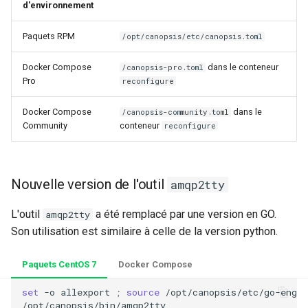
d'environnement
Paquets RPM
/opt/canopsis/etc/canopsis.toml
Docker Compose
dans le conteneur
/canopsis-pro.toml
Pro
reconfigure
Docker Compose
dans le
/canopsis-community.toml
Community
conteneur
reconfigure
Nouvelle version de l'outil
amqp2tty
L'outil
a été remplacé par une version en GO.
amqp2tty
Son utilisation est similaire à celle de la version python.
Paquets CentOS 7
Docker Compose
set
 -o allexport 
;
source
 /opt/canopsis/etc/go-engin